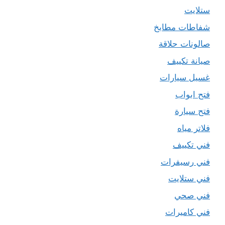
ستلايت
شفاطات مطابخ
صالونات حلاقة
صيانة تكييف
غسيل سيارات
فتح ابواب
فتح سيارة
فلاتر مياه
فني تكييف
فني رسيفرات
فني ستلايت
فني صحي
فني كاميرات