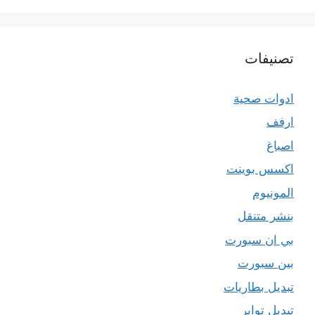
تصنيفات
ادوات صحية
ارفف
اصباغ
اكسس بوينت
المونيوم
بنشر متنقل
بي ان سبورت
بين سبورت
تبديل بطاريات
تبديل تواير