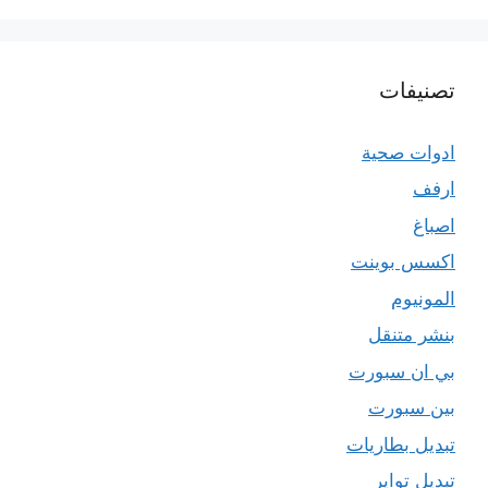
تصنيفات
ادوات صحية
ارفف
اصباغ
اكسس بوينت
المونيوم
بنشر متنقل
بي ان سبورت
بين سبورت
تبديل بطاريات
تبديل تواير