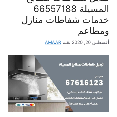
المسيلة 66557188
خدمات شفاطات منازل
ومطاعم
أغسطس 20, 2020
بقلم
AMAAR