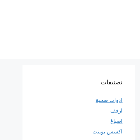
تصنيفات
ادوات صحية
ارفف
اصباغ
اكسس بوينت