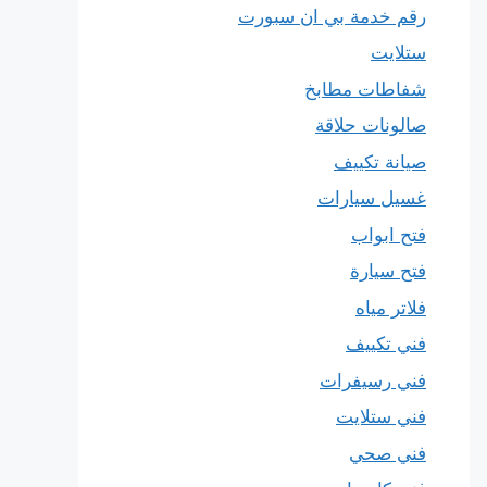
رقم خدمة بي ان سبورت
ستلايت
شفاطات مطابخ
صالونات حلاقة
صيانة تكييف
غسيل سيارات
فتح ابواب
فتح سيارة
فلاتر مياه
فني تكييف
فني رسيفرات
فني ستلايت
فني صحي