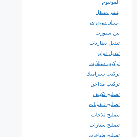
المونيوم
بنشر متنقل
بي ان سبورت
بين سبورت
تبديل بطاريات
تبديل تواير
تركيب ستلايت
تركيب سيراميك
تركيب مداخن
تصليح تكييف
تصليح تلفونات
تصليح ثلاجات
تصليح سيارات
تصليح طباخات