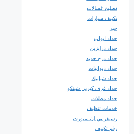
تصليح غسالات
تكييف سيارات
حبر
حداد ابواب
حداد درابزين
حداد درج حديد
حداد ديوانيات
حداد شبابيك
حداد غرف كيربي شينكو
حداد مظلات
خدمات تنظيف
رسيفر بي ان سبورت
رقم تكييف