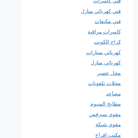
فني كاميرات
فني كهربائي منازل
فني مكيفات
كاميرات مراقبة
كراج الكويت
كهربائي سيارات
كهربائي منازل
محل عصير
محلات تلفونات
مصاعد
مطابخ المنيوم
مقوي سيرفس
مقوي شبكة
مكتب افراح