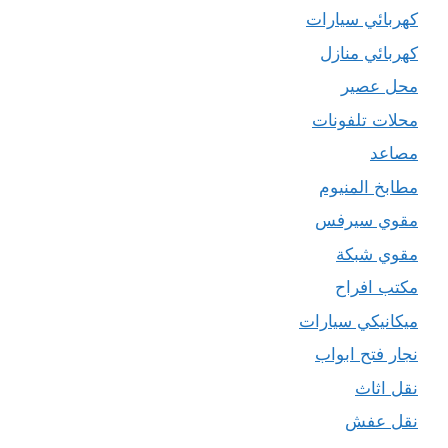
كهربائي سيارات
كهربائي منازل
محل عصير
محلات تلفونات
مصاعد
مطابخ المنيوم
مقوي سيرفس
مقوي شبكة
مكتب افراح
ميكانيكي سيارات
نجار فتح ابواب
نقل اثاث
نقل عفش