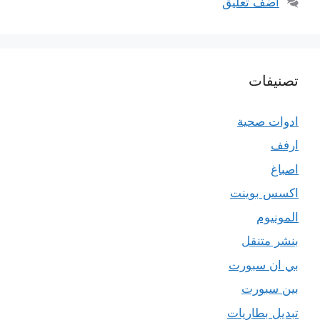
أضف تعليق
تصنيفات
ادوات صحية
ارفف
اصباغ
اكسس بوينت
المونيوم
بنشر متنقل
بي ان سبورت
بين سبورت
تبديل بطاريات