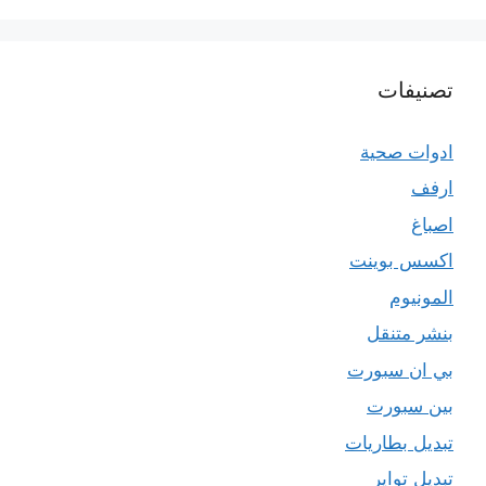
تصنيفات
ادوات صحية
ارفف
اصباغ
اكسس بوينت
المونيوم
بنشر متنقل
بي ان سبورت
بين سبورت
تبديل بطاريات
تبديل تواير