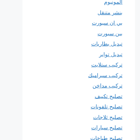
المونيوم
بنشر متنقل
بي ان سبورت
بين سبورت
تبديل بطاريات
تبديل تواير
تركيب ستلايت
تركيب سيراميك
تركيب مداخن
تصليح تكييف
تصليح تلفونات
تصليح ثلاجات
تصليح سيارات
تصليح طباخات