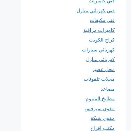
فني كاميرات
فني كهربائي منازل
فني مكيفات
كاميرات مراقبة
كراج الكويت
كهربائي سيارات
كهربائي منازل
محل عصير
محلات تلفونات
مصاعد
مطابخ المنيوم
مقوي سيرفس
مقوي شبكة
مكتب افراح