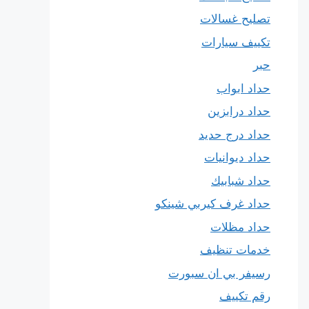
تصليح غسالات
تكييف سيارات
حبر
حداد ابواب
حداد درابزين
حداد درج حديد
حداد ديوانيات
حداد شبابيك
حداد غرف كيربي شينكو
حداد مظلات
خدمات تنظيف
رسيفر بي ان سبورت
رقم تكييف