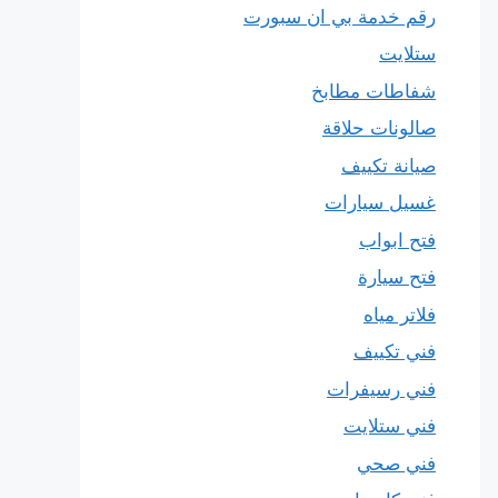
رقم خدمة بي ان سبورت
ستلايت
شفاطات مطابخ
صالونات حلاقة
صيانة تكييف
غسيل سيارات
فتح ابواب
فتح سيارة
فلاتر مياه
فني تكييف
فني رسيفرات
فني ستلايت
فني صحي