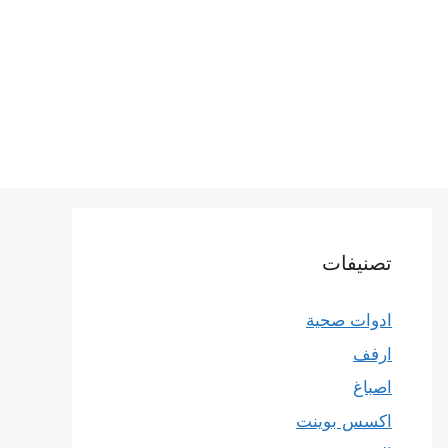
تصنيفات
ادوات صحية
ارفف
اصباغ
اكسس بوينت