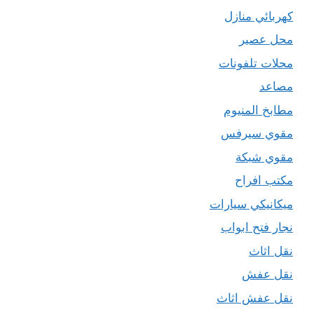
كهربائي منازل
محل عصير
محلات تلفونات
مصاعد
مطابخ المنيوم
مقوي سيرفس
مقوي شبكة
مكتب افراح
ميكانيكي سيارات
نجار فتح ابواب
نقل اثاث
نقل عفش
نقل عفش اثاث