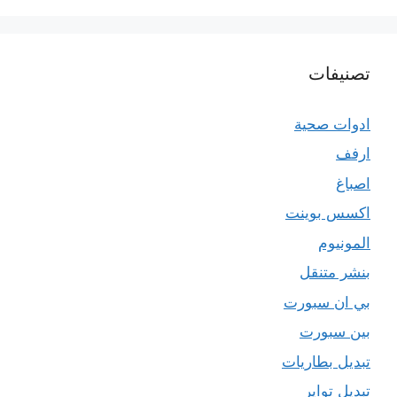
تصنيفات
ادوات صحية
ارفف
اصباغ
اكسس بوينت
المونيوم
بنشر متنقل
بي ان سبورت
بين سبورت
تبديل بطاريات
تبديل تواير