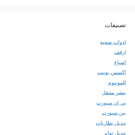
تصنيفات
ادوات صحية
ارفف
اصباغ
اكسس بوينت
المونيوم
بنشر متنقل
بي ان سبورت
بين سبورت
تبديل بطاريات
تبديل تواير