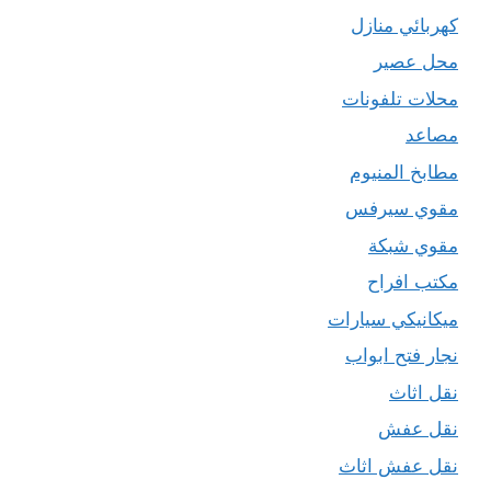
كهربائي منازل
محل عصير
محلات تلفونات
مصاعد
مطابخ المنيوم
مقوي سيرفس
مقوي شبكة
مكتب افراح
ميكانيكي سيارات
نجار فتح ابواب
نقل اثاث
نقل عفش
نقل عفش اثاث