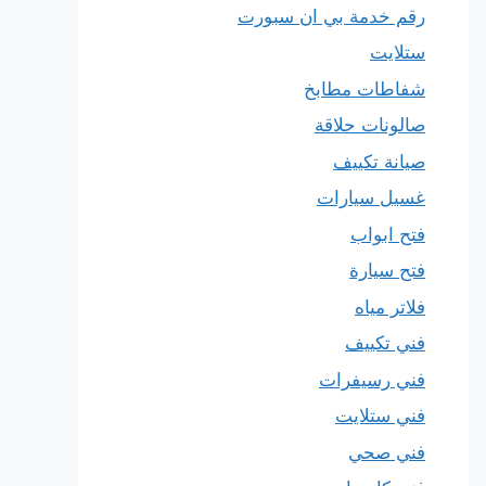
رقم خدمة بي ان سبورت
ستلايت
شفاطات مطابخ
صالونات حلاقة
صيانة تكييف
غسيل سيارات
فتح ابواب
فتح سيارة
فلاتر مياه
فني تكييف
فني رسيفرات
فني ستلايت
فني صحي