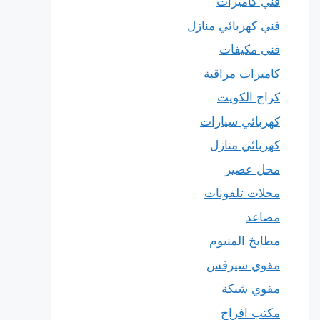
فني كاميرات
فني كهربائي منازل
فني مكيفات
كاميرات مراقبة
كراج الكويت
كهربائي سيارات
كهربائي منازل
محل عصير
محلات تلفونات
مصاعد
مطابخ المنيوم
مقوي سيرفس
مقوي شبكة
مكتب افراح