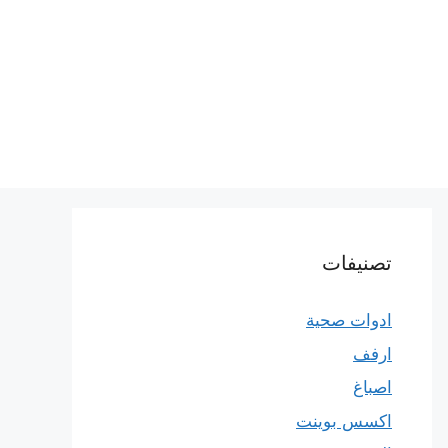
تصنيفات
ادوات صحية
ارفف
اصباغ
اكسس بوينت