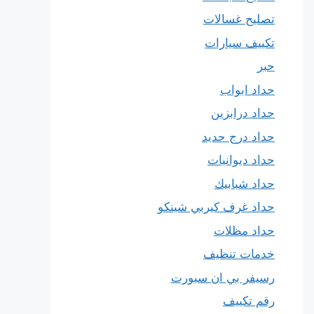
تصليح غسالات
تكييف سيارات
حبر
حداد ابواب
حداد درابزين
حداد درج حديد
حداد ديوانيات
حداد شبابيك
حداد غرف كيربي شينكو
حداد مظلات
خدمات تنظيف
رسيفر بي ان سبورت
رقم تكييف