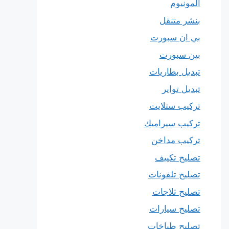
المونيوم
بنشر متنقل
بي ان سبورت
بين سبورت
تبديل بطاريات
تبديل تواير
تركيب ستلايت
تركيب سيراميك
تركيب مداخن
تصليح تكييف
تصليح تلفونات
تصليح ثلاجات
تصليح سيارات
تصليح طباخات