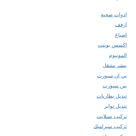
ادوات صحية
ارفف
اصباغ
اكسس بوينت
المونيوم
بنشر متنقل
بي ان سبورت
بين سبورت
تبديل بطاريات
تبديل تواير
تركيب ستلايت
تركيب سيراميك