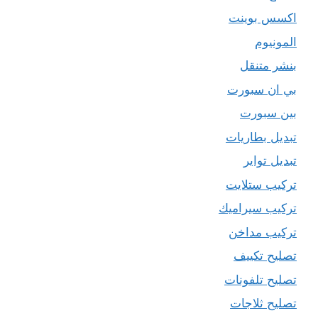
اكسس بوينت
المونيوم
بنشر متنقل
بي ان سبورت
بين سبورت
تبديل بطاريات
تبديل تواير
تركيب ستلايت
تركيب سيراميك
تركيب مداخن
تصليح تكييف
تصليح تلفونات
تصليح ثلاجات