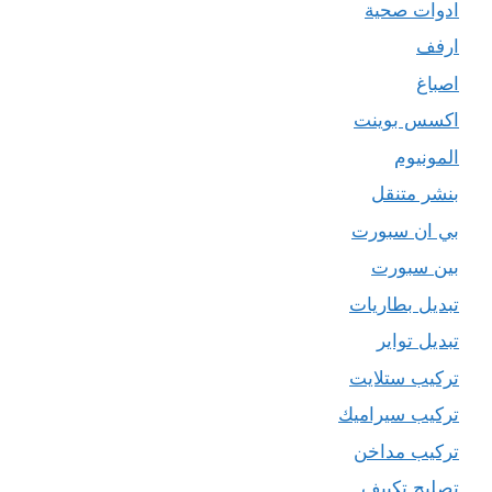
ادوات صحية
ارفف
اصباغ
اكسس بوينت
المونيوم
بنشر متنقل
بي ان سبورت
بين سبورت
تبديل بطاريات
تبديل تواير
تركيب ستلايت
تركيب سيراميك
تركيب مداخن
تصليح تكييف