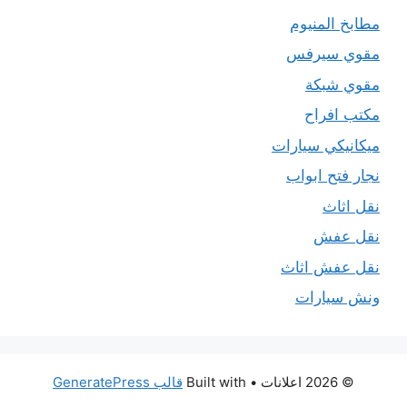
مطابخ المنيوم
مقوي سيرفس
مقوي شبكة
مكتب افراح
ميكانيكي سيارات
نجار فتح ابواب
نقل اثاث
نقل عفش
نقل عفش اثاث
ونش سيارات
© 2026 اعلانات
• Built with
قالب GeneratePress