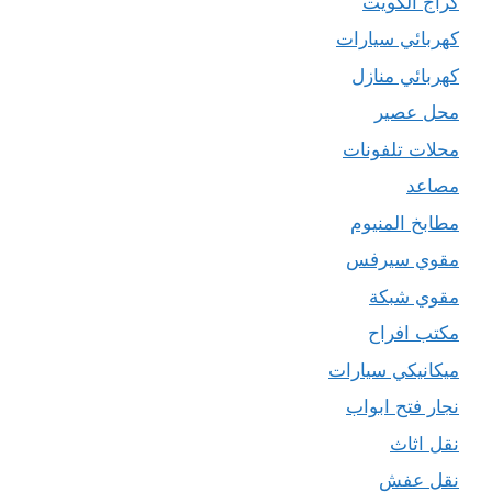
كراج الكويت
كهربائي سيارات
كهربائي منازل
محل عصير
محلات تلفونات
مصاعد
مطابخ المنيوم
مقوي سيرفس
مقوي شبكة
مكتب افراح
ميكانيكي سيارات
نجار فتح ابواب
نقل اثاث
نقل عفش