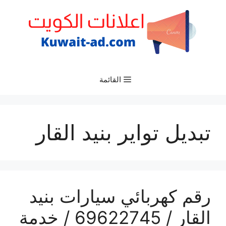
نتقل
لى
لمحتوى
القائمة
تبديل تواير بنيد القار
رقم كهربائي سيارات بنيد
القار / 69622745 / خدمة