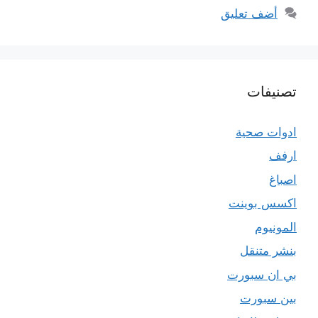
أضف تعليق
تصنيفات
ادوات صحية
ارفف
اصباغ
اكسس بوينت
المونيوم
بنشر متنقل
بي ان سبورت
بين سبورت