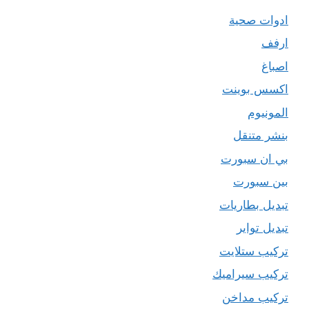
ادوات صحية
ارفف
اصباغ
اكسس بوينت
المونيوم
بنشر متنقل
بي ان سبورت
بين سبورت
تبديل بطاريات
تبديل تواير
تركيب ستلايت
تركيب سيراميك
تركيب مداخن