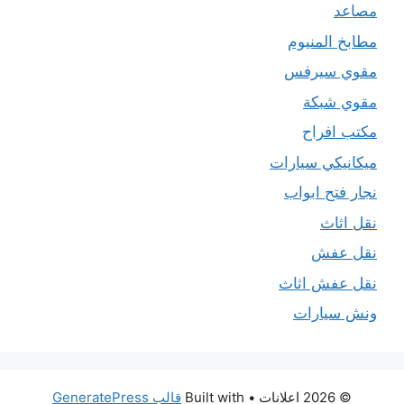
مصاعد
مطابخ المنيوم
مقوي سيرفس
مقوي شبكة
مكتب افراح
ميكانيكي سيارات
نجار فتح ابواب
نقل اثاث
نقل عفش
نقل عفش اثاث
ونش سيارات
© 2026 اعلانات
• Built with
قالب GeneratePress