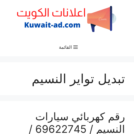
نتقل
لى
لمحتوى
القائمة
تبديل تواير النسيم
رقم كهربائي سيارات
النسيم / 69622745 /