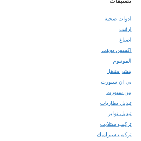
تصنيفات
ادوات صحية
ارفف
اصباغ
اكسس بوينت
المونيوم
بنشر متنقل
بي ان سبورت
بين سبورت
تبديل بطاريات
تبديل تواير
تركيب ستلايت
تركيب سيراميك