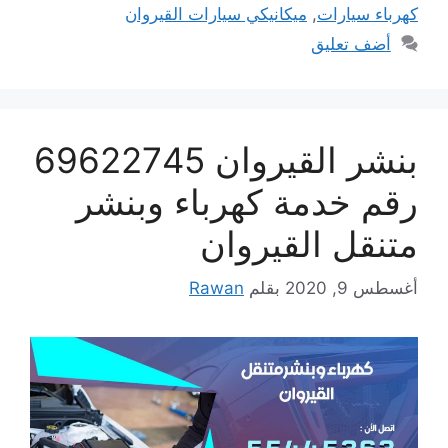
كهرباء سيارات
,
ميكانيكي سيارات القيروان
أضف تعليق
بنشر القيروان 69622745
رقم خدمة كهرباء وبنشر
متنقل القيروان
أغسطس 9, 2020
بقلم
Rawan