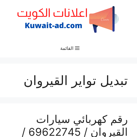
نتقل
لى
لمحتوى
القائمة
تبديل تواير القيروان
رقم كهربائي سيارات
القيروان / 69622745 /