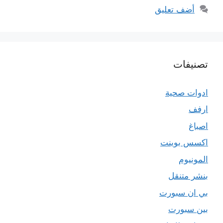
أضف تعليق
تصنيفات
ادوات صحية
ارفف
اصباغ
اكسس بوينت
المونيوم
بنشر متنقل
بي ان سبورت
بين سبورت