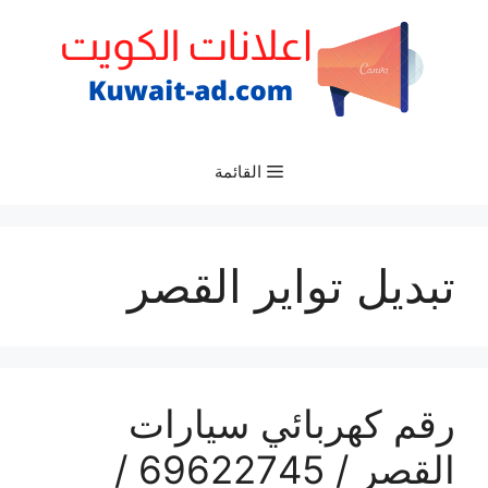
نتقل
لى
لمحتوى
القائمة
تبديل تواير القصر
رقم كهربائي سيارات
القصر / 69622745 /