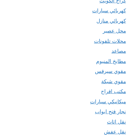
كراج الكويت
كهربائي سيارات
كهربائي منازل
محل عصير
محلات تلفونات
مصاعد
مطابخ المنيوم
مقوي سيرفس
مقوي شبكة
مكتب افراح
ميكانيكي سيارات
نجار فتح ابواب
نقل اثاث
نقل عفش