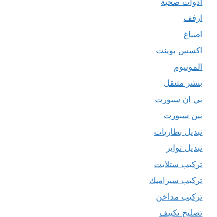
ادوات صحية
ارفف
اصباغ
اكسس بوينت
المونيوم
بنشر متنقل
بي ان سبورت
بين سبورت
تبديل بطاريات
تبديل تواير
تركيب ستلايت
تركيب سيراميك
تركيب مداخن
تصليح تكييف