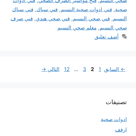
صحي النسيم
,
فتح مواسير الصرف الصحي
,
فني ادوات
صحية
,
فني ادوات صحية النسيم
,
فني سباك
,
فني سباك
النسيم
,
فني صحي النسيم
,
فني صحي هندي
,
فني صرف
صحي النسيم
,
معلم صحي النسيم
أضف تعليق
Page
Page
Page
Page
←
السابق
1
2
3
…
12
التالي
→
تصنيفات
ادوات صحية
ارفف