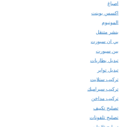
اصباغ
اكسس بوينت
المونيوم
بنشر متنقل
بي ان سبورت
بين سبورت
تبديل بطاريات
تبديل تواير
تركيب ستلايت
تركيب سيراميك
تركيب مداخن
تصليح تكييف
تصليح تلفونات
تصليح ثلاجات