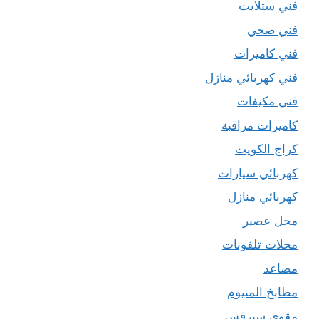
فني ستلايت
فني صحي
فني كاميرات
فني كهربائي منازل
فني مكيفات
كاميرات مراقبة
كراج الكويت
كهربائي سيارات
كهربائي منازل
محل عصير
محلات تلفونات
مصاعد
مطابخ المنيوم
مقوي سيرفس