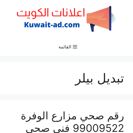
نتقل
لى
لمحتوى
القائمة
تبديل بيلر
رقم صحي مزارع الوفرة
99009522 فني صحي