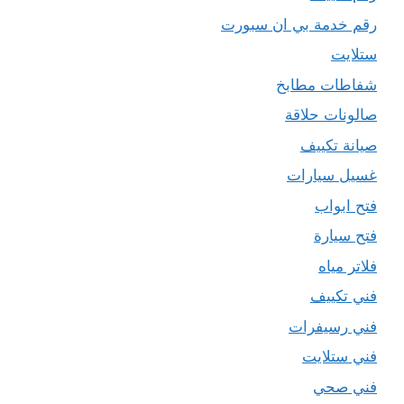
رقم خدمة بي ان سبورت
ستلايت
شفاطات مطابخ
صالونات حلاقة
صيانة تكييف
غسيل سيارات
فتح ابواب
فتح سيارة
فلاتر مياه
فني تكييف
فني رسيفرات
فني ستلايت
فني صحي