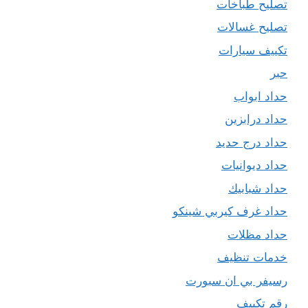
تصليح طباخات
تصليح غسالات
تكييف سيارات
حبر
حداد ابواب
حداد درابزين
حداد درج حديد
حداد ديوانيات
حداد شبابيك
حداد غرف كيربي شينكو
حداد مظلات
خدمات تنظيف
رسيفر بي ان سبورت
رقم تكييف