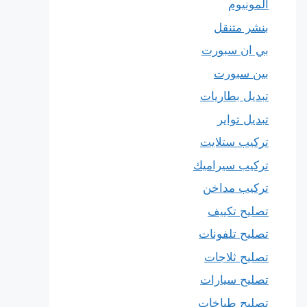
المونيوم
بنشر متنقل
بي ان سبورت
بين سبورت
تبديل بطاريات
تبديل تواير
تركيب ستلايت
تركيب سيراميك
تركيب مداخن
تصليح تكييف
تصليح تلفونات
تصليح ثلاجات
تصليح سيارات
تصليح طباخات