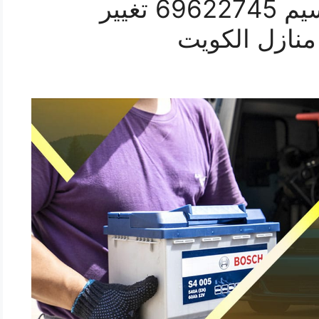
تبديل بطارية سيارة النسيم 69622745 تغيير
نازل الكويت