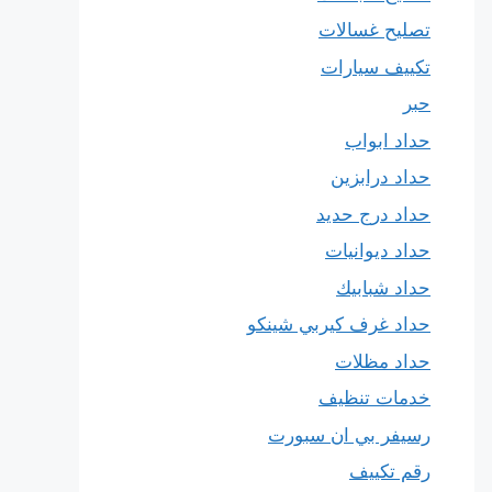
تصليح غسالات
تكييف سيارات
حبر
حداد ابواب
حداد درابزين
حداد درج حديد
حداد ديوانيات
حداد شبابيك
حداد غرف كيربي شينكو
حداد مظلات
خدمات تنظيف
رسيفر بي ان سبورت
رقم تكييف