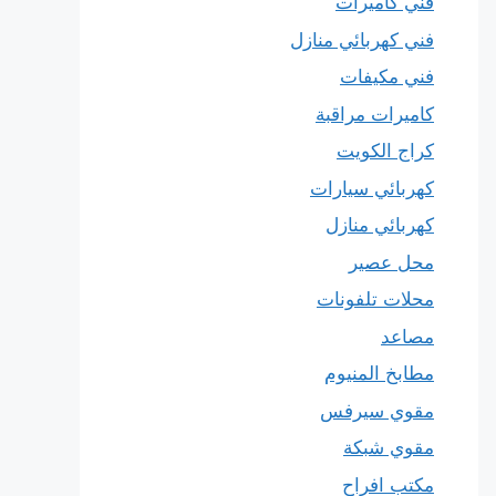
فني كاميرات
فني كهربائي منازل
فني مكيفات
كاميرات مراقبة
كراج الكويت
كهربائي سيارات
كهربائي منازل
محل عصير
محلات تلفونات
مصاعد
مطابخ المنيوم
مقوي سيرفس
مقوي شبكة
مكتب افراح