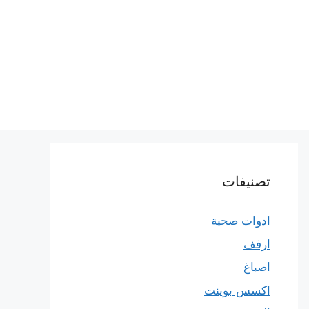
تصنيفات
ادوات صحية
ارفف
اصباغ
اكسس بوينت