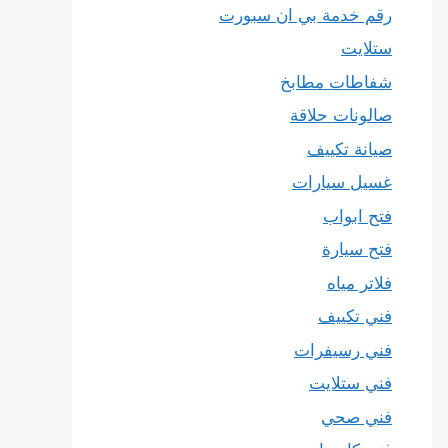
رقم خدمة بي ان سبورت
ستلايت
شفاطات مطابخ
صالونات حلاقة
صيانة تكييف
غسيل سيارات
فتح ابواب
فتح سيارة
فلاتر مياه
فني تكييف
فني رسيفرات
فني ستلايت
فني صحي