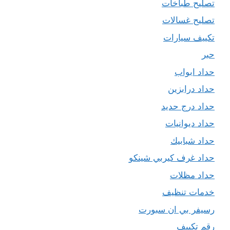
تصليح طباخات
تصليح غسالات
تكييف سيارات
حبر
حداد ابواب
حداد درابزين
حداد درج حديد
حداد ديوانيات
حداد شبابيك
حداد غرف كيربي شينكو
حداد مظلات
خدمات تنظيف
رسيفر بي ان سبورت
رقم تكييف