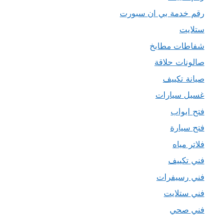
رقم خدمة بي ان سبورت
ستلايت
شفاطات مطابخ
صالونات حلاقة
صيانة تكييف
غسيل سيارات
فتح ابواب
فتح سيارة
فلاتر مياه
فني تكييف
فني رسيفرات
فني ستلايت
فني صحي