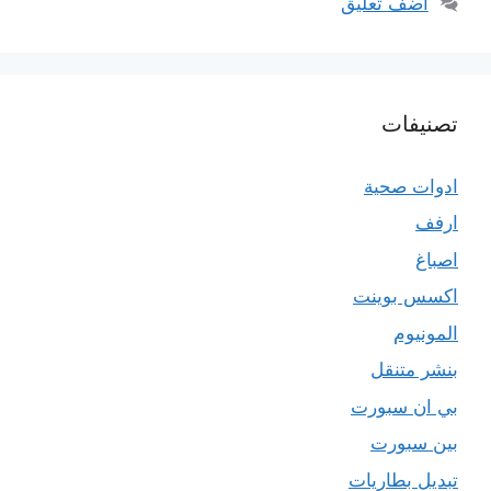
أضف تعليق
تصنيفات
ادوات صحية
ارفف
اصباغ
اكسس بوينت
المونيوم
بنشر متنقل
بي ان سبورت
بين سبورت
تبديل بطاريات