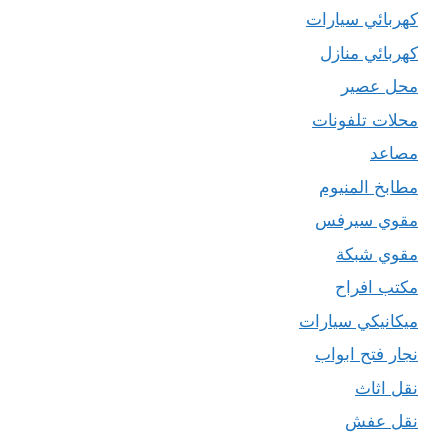
كهربائي سيارات
كهربائي منازل
محل عصير
محلات تلفونات
مصاعد
مطابخ المنيوم
مقوي سيرفس
مقوي شبكة
مكتب افراح
ميكانيكي سيارات
نجار فتح ابواب
نقل اثاث
نقل عفش