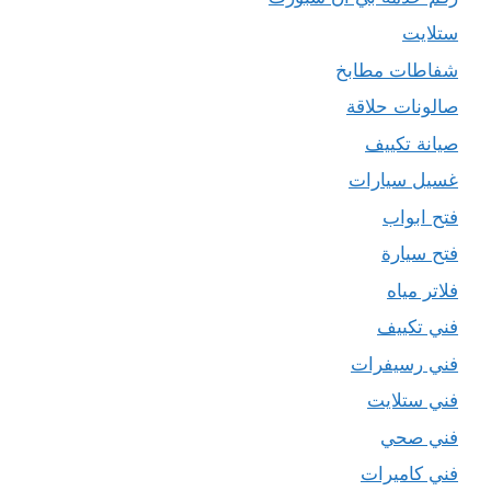
ستلايت
شفاطات مطابخ
صالونات حلاقة
صيانة تكييف
غسيل سيارات
فتح ابواب
فتح سيارة
فلاتر مياه
فني تكييف
فني رسيفرات
فني ستلايت
فني صحي
فني كاميرات