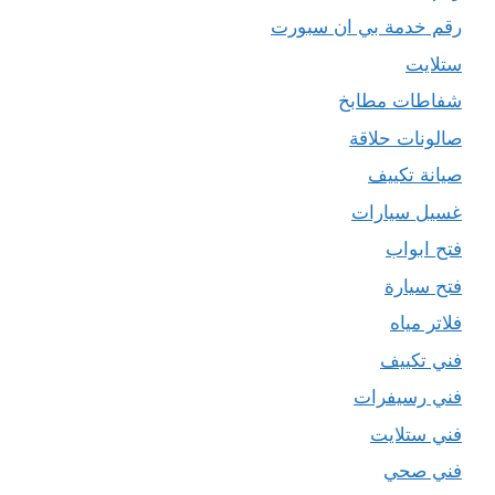
رقم خدمة بي ان سبورت
ستلايت
شفاطات مطابخ
صالونات حلاقة
صيانة تكييف
غسيل سيارات
فتح ابواب
فتح سيارة
فلاتر مياه
فني تكييف
فني رسيفرات
فني ستلايت
فني صحي