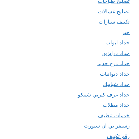
تصليح طباخات
تصليح غسالات
تكييف سيارات
حبر
حداد ابواب
حداد درابزين
حداد درج حديد
حداد ديوانيات
حداد شبابيك
حداد غرف كيربي شينكو
حداد مظلات
خدمات تنظيف
رسيفر بي ان سبورت
رقم تكييف