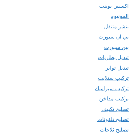
اكسس بوينت
المونيوم
بنشر متنقل
بي ان سبورت
بين سبورت
تبديل بطاريات
تبديل تواير
تركيب ستلايت
تركيب سيراميك
تركيب مداخن
تصليح تكييف
تصليح تلفونات
تصليح ثلاجات