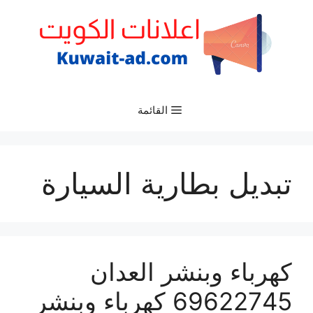
نتقل
لى
لمحتوى
القائمة
تبديل بطارية السيارة
كهرباء وبنشر العدان
69622745 كهرباء وبنشر