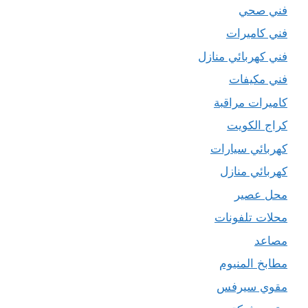
فني صحي
فني كاميرات
فني كهربائي منازل
فني مكيفات
كاميرات مراقبة
كراج الكويت
كهربائي سيارات
كهربائي منازل
محل عصير
محلات تلفونات
مصاعد
مطابخ المنيوم
مقوي سيرفس