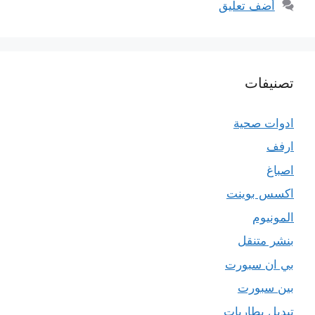
أضف تعليق
تصنيفات
ادوات صحية
ارفف
اصباغ
اكسس بوينت
المونيوم
بنشر متنقل
بي ان سبورت
بين سبورت
تبديل بطاريات