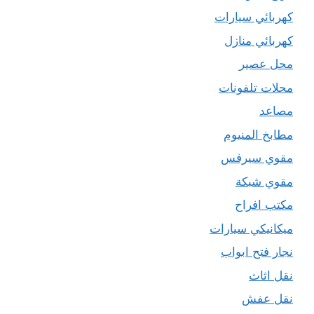
كهربائي سيارات
كهربائي منازل
محل عصير
محلات تلفونات
مصاعد
مطابخ المنيوم
مقوي سيرفس
مقوي شبكة
مكتب افراح
ميكانيكي سيارات
نجار فتح ابواب
نقل اثاث
نقل عفش