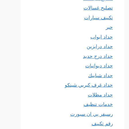
تصليح غسالات
تكييف سيارات
حبر
حداد ابواب
حداد درابزين
حداد درج حديد
حداد ديوانيات
حداد شبابيك
حداد غرف كيربي شينكو
حداد مظلات
خدمات تنظيف
رسيفر بي ان سبورت
رقم تكييف