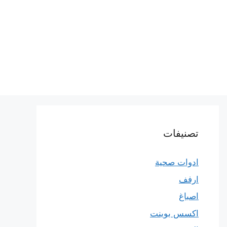
تصنيفات
ادوات صحية
ارفف
اصباغ
اكسس بوينت