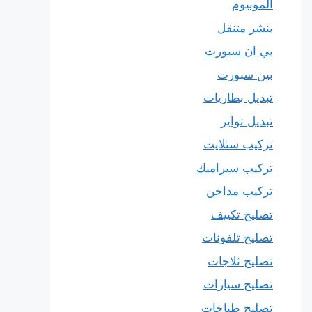
المونيوم
بنشر متنقل
بي ان سبورت
بين سبورت
تبديل بطاريات
تبديل تواير
تركيب ستلايت
تركيب سيراميك
تركيب مداخن
تصليح تكييف
تصليح تلفونات
تصليح ثلاجات
تصليح سيارات
تصليح طباخات