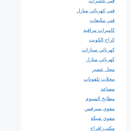
فني كاميرات
فني كهربائي منازل
فني مكيفات
كاميرات مراقبة
كراج الكويت
كهربائي سيارات
كهربائي منازل
محل عصير
محلات تلفونات
مصاعد
مطابخ المنيوم
مقوي سيرفس
مقوي شبكة
مكتب افراح