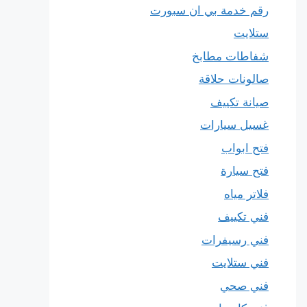
رقم خدمة بي ان سبورت
ستلايت
شفاطات مطابخ
صالونات حلاقة
صيانة تكييف
غسيل سيارات
فتح ابواب
فتح سيارة
فلاتر مياه
فني تكييف
فني رسيفرات
فني ستلايت
فني صحي