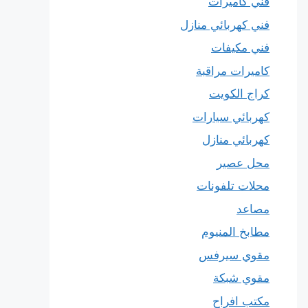
فني كاميرات
فني كهربائي منازل
فني مكيفات
كاميرات مراقبة
كراج الكويت
كهربائي سيارات
كهربائي منازل
محل عصير
محلات تلفونات
مصاعد
مطابخ المنيوم
مقوي سيرفس
مقوي شبكة
مكتب افراح