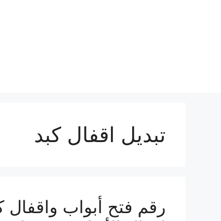
نتقل
لى
لمحتوى
تبديل اقفال كبد