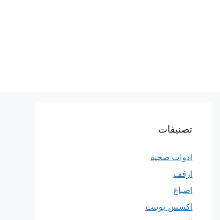
تصنيفات
ادوات صحية
ارفف
اصباغ
اكسس بوينت