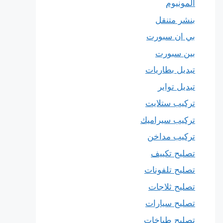
المونيوم
بنشر متنقل
بي ان سبورت
بين سبورت
تبديل بطاريات
تبديل تواير
تركيب ستلايت
تركيب سيراميك
تركيب مداخن
تصليح تكييف
تصليح تلفونات
تصليح ثلاجات
تصليح سيارات
تصليح طباخات