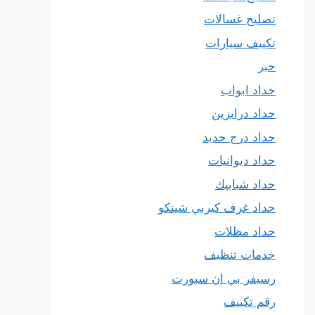
تصليح غسالات
تكييف سيارات
حبر
حداد ابواب
حداد درابزين
حداد درج حديد
حداد ديوانيات
حداد شبابيك
حداد غرف كيربي شينكو
حداد مظلات
خدمات تنظيف
رسيفر بي ان سبورت
رقم تكييف