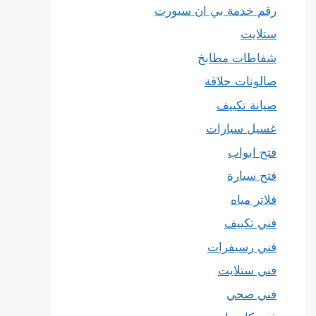
رقم خدمة بي ان سبورت
ستلايت
شفاطات مطابخ
صالونات حلاقة
صيانة تكييف
غسيل سيارات
فتح ابواب
فتح سيارة
فلاتر مياه
فني تكييف
فني رسيفرات
فني ستلايت
فني صحي