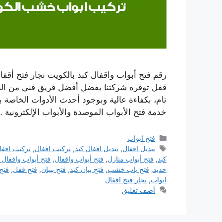
قفل توفره شركتنا بفضل أفضل فريق فني من النجا
تام، بكفاءة عالية وبوجود أحدث الأدوات الخاصة بال
خدمة فتح الأبواب الموصدة والأبواب الإلكترونية 
التصنيفات
فتح ابواب
الوسوم
تبديل اقفال
,
تبديل اقفال كبد
,
تركيب اقفال
,
تركيب اقفا
كبد
,
فتح أبواب منازل
,
فتح أبواب واقفال
,
فتح أبواب واقفال 
حديد
,
فتح باب خشب
,
فتح بيان كبد
,
فتح بيبان
,
فتح قفل
,
فتح 
ابواب
,
نجار فتح اقفال
أضف تعليق