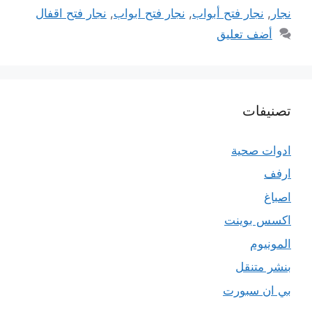
نجار
,
نجار فتح أبواب
,
نجار فتح ابواب
,
نجار فتح اقفال
أضف تعليق
تصنيفات
ادوات صحية
ارفف
اصباغ
اكسس بوينت
المونيوم
بنشر متنقل
بي ان سبورت