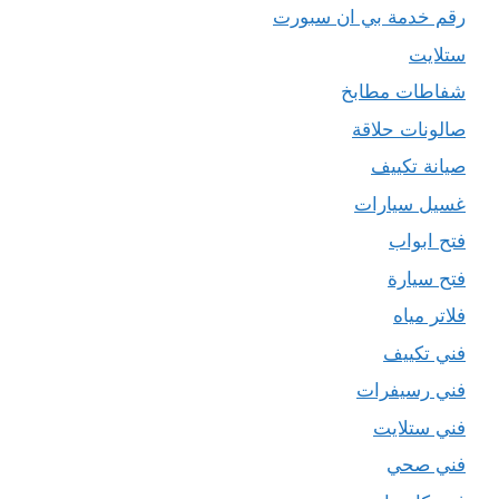
رقم خدمة بي ان سبورت
ستلايت
شفاطات مطابخ
صالونات حلاقة
صيانة تكييف
غسيل سيارات
فتح ابواب
فتح سيارة
فلاتر مياه
فني تكييف
فني رسيفرات
فني ستلايت
فني صحي