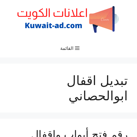
نتقل
لى
لمحتوى
القائمة
تبديل اقفال
ابوالحصاني
رقم فتح أبواب واقفال