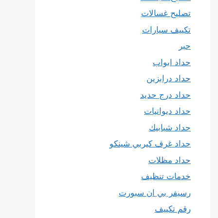
تصليح غسالات
تكييف سيارات
حبر
حداد ابواب
حداد درابزين
حداد درج حديد
حداد ديوانيات
حداد شبابيك
حداد غرف كيربي شينكو
حداد مظلات
خدمات تنظيف
رسيفر بي ان سبورت
رقم تكييف