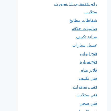
رقم خدمة بي ان سبورت
ستلايت
شفاطات مطابخ
صالونات حلاقة
صيانة تكييف
غسيل سيارات
فتح ابواب
فتح سيارة
فلاتر مياه
فني تكييف
فني رسيفرات
فني ستلايت
فني صحي