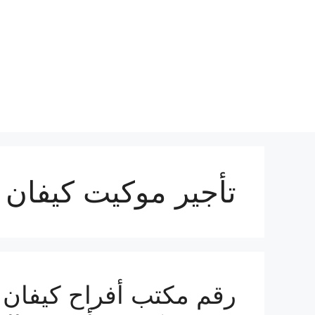
نتقل
لى
لمحتوى
تأجير موكيت كيفان