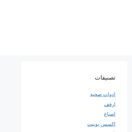
تصنيفات
ادوات صحية
ارفف
اصباغ
اكسس بوينت