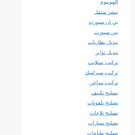
المونيوم
بنشر متنقل
بي ان سبورت
بين سبورت
تبديل بطاريات
تبديل تواير
تركيب ستلايت
تركيب سيراميك
تركيب مداخن
تصليح تكييف
تصليح تلفونات
تصليح ثلاجات
تصليح سيارات
تصليح طباخات