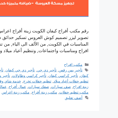
رقم مكتب أفراح كيفان الكويت زينة أفراح اعر
تصوير ليزر تصميم كوش العروس تسكير حدائق داخلي
المناسبات في الكويت, من الألف الى الياء, من 
افراح ومناسبات واجتماعات, وتنظيم أعياد ميلا
التصنيفات
مكتب افراح
الوسوم
تأجير بس رقص
,
تأجير دي جي
,
تأجير دي جي كيفان
,
تأج
كيفان
,
تأجير كراسي كيفان
,
تأجير كراسي وطاولات
,
تأجير 
تنظيم حفلات أعياد ميلاد
,
تنظيم حفلات تخرج
,
خدمة شاي وقه
زينة افراح
,
صف سيارات
,
صفك سيارات
,
عمال أفراح
,
عمال
مكتب تنظيم حفلات
,
مكتب زينة أفراح
,
مكتب زينة اعراس
أضف تعليق