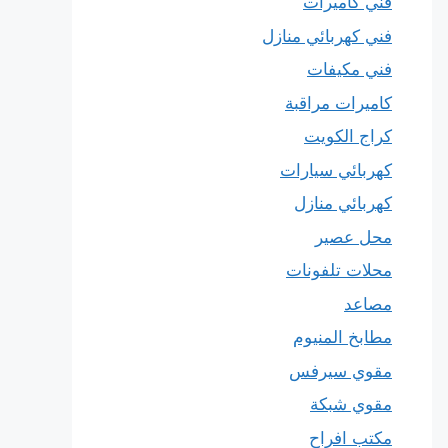
فني كاميرات
فني كهربائي منازل
فني مكيفات
كاميرات مراقبة
كراج الكويت
كهربائي سيارات
كهربائي منازل
محل عصير
محلات تلفونات
مصاعد
مطابخ المنيوم
مقوي سيرفس
مقوي شبكة
مكتب افراح