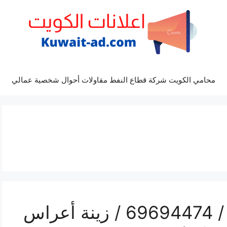
محامي الكويت شركة قطاع النفط مقاولات أحوال شخصية عمالي
رقم مكتب أفراح كيفان / 69694474 / زينة أعراس