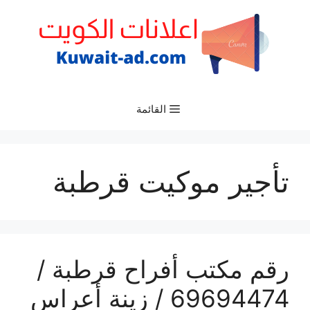
نتقل
لى
لمحتوى
القائمة
تأجير موكيت قرطبة
رقم مكتب أفراح قرطبة /
69694474 / زينة أعراس