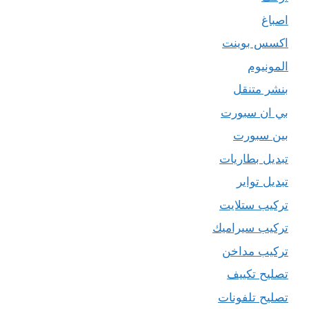
اصباغ
اكسس بوينت
المونيوم
بنشر متنقل
بي ان سبورت
بين سبورت
تبديل بطاريات
تبديل تواير
تركيب ستلايت
تركيب سيراميك
تركيب مداخن
تصليح تكييف
تصليح تلفونات