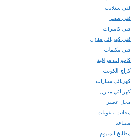
فني ستلايت
فني صحي
فني كاميرات
فني كهربائي منازل
فني مكيفات
كاميرات مراقبة
كراج الكويت
كهربائي سيارات
كهربائي منازل
محل عصير
محلات تلفونات
مصاعد
مطابخ المنيوم