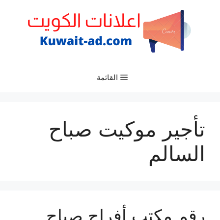
نتقل
لى
لمحتوى
القائمة
تأجير موكيت صباح
السالم
رقم مكتب أفراح صباح