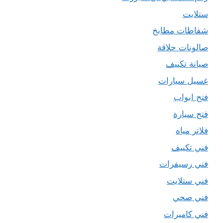
ستلايت
شفاطات مطابخ
صالونات حلاقة
صيانة تكييف
غسيل سيارات
فتح ابواب
فتح سيارة
فلاتر مياه
فني تكييف
فني رسيفرات
فني ستلايت
فني صحي
فني كاميرات