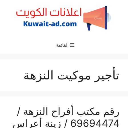
نتقل
لى
لمحتوى
القائمة
تأجير موكيت النزهة
رقم مكتب أفراح النزهة /
69694474 / زينة أعراس