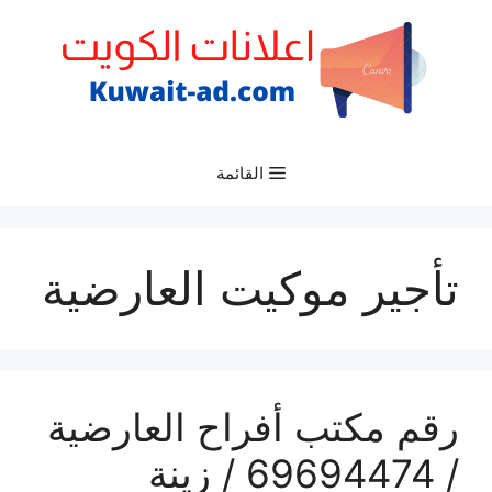
نتقل
لى
لمحتوى
القائمة
تأجير موكيت العارضية
رقم مكتب أفراح العارضية
/ 69694474 / زينة