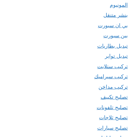
المونيوم
بنشر متنقل
بي ان سبورت
بين سبورت
تبديل بطاريات
تبديل تواير
تركيب ستلايت
تركيب سيراميك
تركيب مداخن
تصليح تكييف
تصليح تلفونات
تصليح ثلاجات
تصليح سيارات