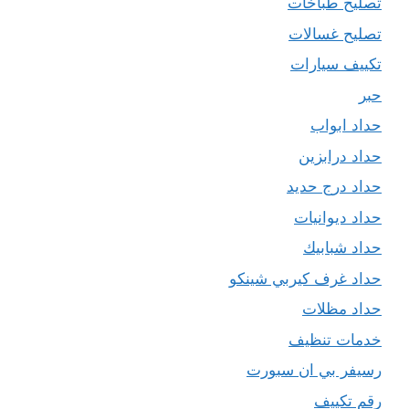
تصليح طباخات
تصليح غسالات
تكييف سيارات
حبر
حداد ابواب
حداد درابزين
حداد درج حديد
حداد ديوانيات
حداد شبابيك
حداد غرف كيربي شينكو
حداد مظلات
خدمات تنظيف
رسيفر بي ان سبورت
رقم تكييف