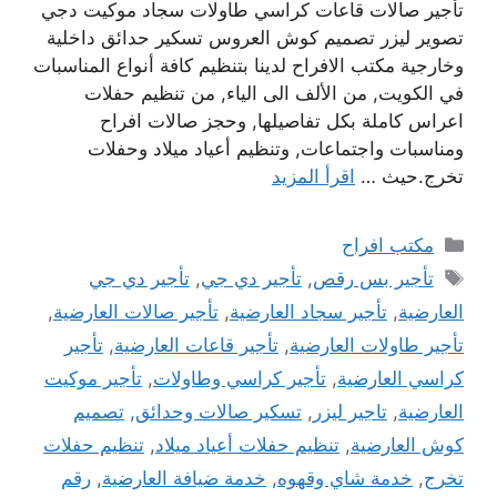
تأجير صالات قاعات كراسي طاولات سجاد موكيت دجي
تصوير ليزر تصميم كوش العروس تسكير حدائق داخلية
وخارجية مكتب الافراح لدينا بتنظيم كافة أنواع المناسبات
في الكويت, من الألف الى الياء, من تنظيم حفلات
اعراس كاملة بكل تفاصيلها, وحجز صالات افراح
ومناسبات واجتماعات, وتنظيم أعياد ميلاد وحفلات
تخرج.حيث …
اقرأ المزيد
التصنيفات
مكتب افراح
الوسوم
تأجير بس رقص
,
تأجير دي جي
,
تأجير دي جي
العارضية
,
تأجير سجاد العارضية
,
تأجير صالات العارضية
,
تأجير طاولات العارضية
,
تأجير قاعات العارضية
,
تأجير
كراسي العارضية
,
تأجير كراسي وطاولات
,
تأجير موكيت
العارضية
,
تاجير ليزر
,
تسكير صالات وحدائق
,
تصميم
كوش العارضية
,
تنظيم حفلات أعياد ميلاد
,
تنظيم حفلات
تخرج
,
خدمة شاي وقهوه
,
خدمة ضيافة العارضية
,
رقم