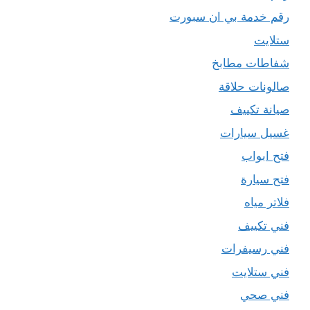
رقم خدمة بي ان سبورت
ستلايت
شفاطات مطابخ
صالونات حلاقة
صيانة تكييف
غسيل سيارات
فتح ابواب
فتح سيارة
فلاتر مياه
فني تكييف
فني رسيفرات
فني ستلايت
فني صحي