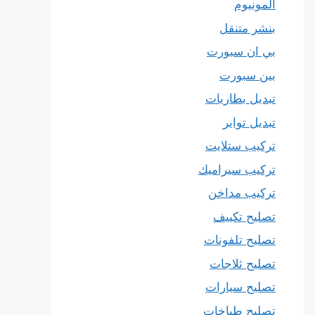
المونيوم
بنشر متنقل
بي ان سبورت
بين سبورت
تبديل بطاريات
تبديل تواير
تركيب ستلايت
تركيب سيراميك
تركيب مداخن
تصليح تكييف
تصليح تلفونات
تصليح ثلاجات
تصليح سيارات
تصليح طباخات