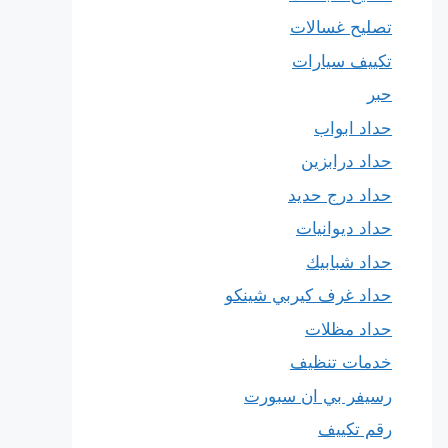
تصليح غسالات
تكييف سيارات
حبر
حداد ابواب
حداد درابزين
حداد درج حديد
حداد ديوانيات
حداد شبابيك
حداد غرف كيربي شينكو
حداد مظلات
خدمات تنظيف
رسيفر بي ان سبورت
رقم تكييف