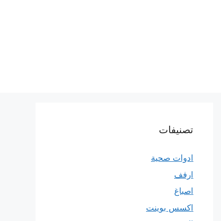
تصنيفات
ادوات صحية
ارفف
اصباغ
اكسس بوينت