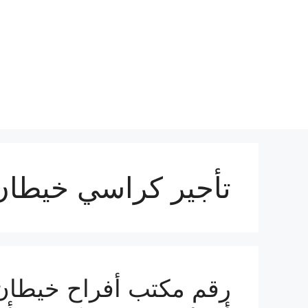
نتقل
لى
لمحتوى
تأجير كراسي خيطان