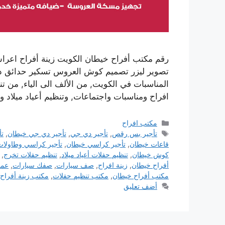
رقم مكتب أفراح خيطان الكويت زينة أفراح اع
تصوير ليزر تصميم كوش العروس تسكير حدائق داخلي
المناسبات في الكويت, من الألف الى الياء, من 
افراح ومناسبات واجتماعات, وتنظيم أعياد ميلا
التصنيفات
مكتب افراح
الوسوم
تأجير بس رقص
,
تأجير دي جي
,
تأجير دي جي خيطان
,
تأ
قاعات خيطان
,
تأجير كراسي خيطان
,
تأجير كراسي وطاولات
كوش خيطان
,
تنظيم حفلات أعياد ميلاد
,
تنظيم حفلات تخرج
,
أفراح خيطان
,
زينة افراح
,
صف سيارات
,
صفك سيارات
,
عما
مكتب أفراح خيطان
,
مكتب تنظيم حفلات
,
مكتب زينة أفراح
أضف تعليق