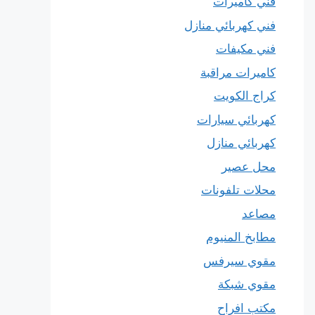
فني كاميرات
فني كهربائي منازل
فني مكيفات
كاميرات مراقبة
كراج الكويت
كهربائي سيارات
كهربائي منازل
محل عصير
محلات تلفونات
مصاعد
مطابخ المنيوم
مقوي سيرفس
مقوي شبكة
مكتب افراح