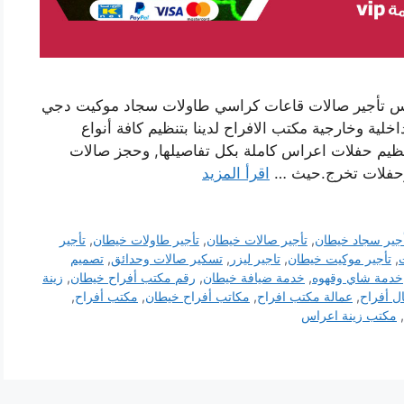
راس تأجير صالات قاعات كراسي طاولات سجاد موكيت دجي
ة وخارجية مكتب الافراح لدينا بتنظيم كافة أنواع
تنظيم حفلات اعراس كاملة بكل تفاصيلها, وحجز صالات
د وحفلات تخرج.حيث …
اقرأ المزيد
جير سجاد خيطان
,
تأجير صالات خيطان
,
تأجير طاولات خيطان
,
تأجير
,
تأجير موكيت خيطان
,
تاجير ليزر
,
تسكير صالات وحدائق
,
تصميم
خدمة شاي وقهوه
,
خدمة ضيافة خيطان
,
رقم مكتب أفراح خيطان
,
زينة
ل أفراح
,
عمالة مكتب افراح
,
مكاتب أفراح خيطان
,
مكتب أفراح
,
,
مكتب زينة اعراس