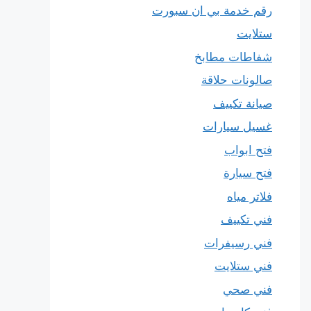
رقم خدمة بي ان سبورت
ستلايت
شفاطات مطابخ
صالونات حلاقة
صيانة تكييف
غسيل سيارات
فتح ابواب
فتح سيارة
فلاتر مياه
فني تكييف
فني رسيفرات
فني ستلايت
فني صحي