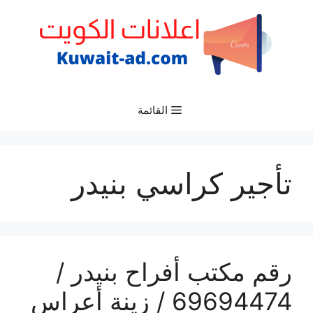
نتقل
لى
لمحتوى
القائمة
تأجير كراسي بنيدر
رقم مكتب أفراح بنيدر /
69694474 / زينة أعراس