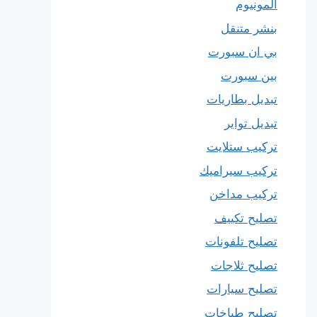
المونيوم
بنشر متنقل
بي ان سبورت
بين سبورت
تبديل بطاريات
تبديل تواير
تركيب ستلايت
تركيب سيراميك
تركيب مداخن
تصليح تكييف
تصليح تلفونات
تصليح ثلاجات
تصليح سيارات
تصليح طباخات