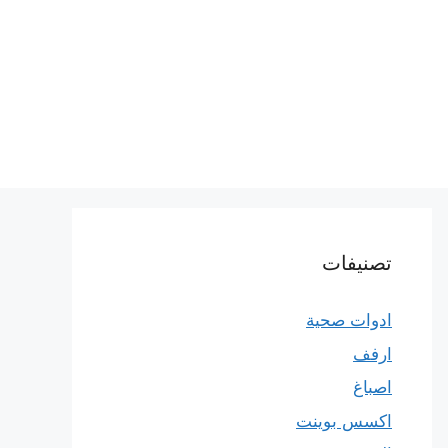
تصنيفات
ادوات صحية
ارفف
اصباغ
اكسس بوينت