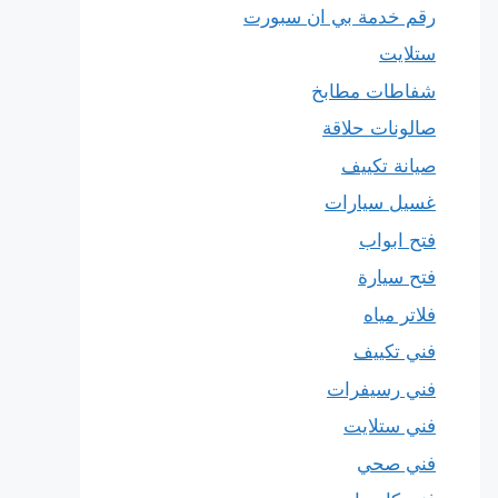
رقم خدمة بي ان سبورت
ستلايت
شفاطات مطابخ
صالونات حلاقة
صيانة تكييف
غسيل سيارات
فتح ابواب
فتح سيارة
فلاتر مياه
فني تكييف
فني رسيفرات
فني ستلايت
فني صحي