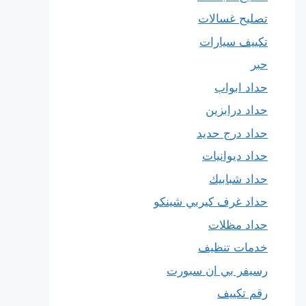
تصليح غسالات
تكييف سيارات
حبر
حداد ابواب
حداد درابزين
حداد درج حديد
حداد ديوانيات
حداد شبابيك
حداد غرف كيربي شينكو
حداد مظلات
خدمات تنظيف
رسيفر بي ان سبورت
رقم تكييف