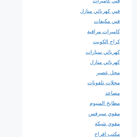
فني كاميرات
فني كهربائي منازل
فني مكيفات
كاميرات مراقبة
كراج الكويت
كهربائي سيارات
كهربائي منازل
محل عصير
محلات تلفونات
مصاعد
مطابخ المنيوم
مقوي سيرفس
مقوي شبكة
مكتب افراح