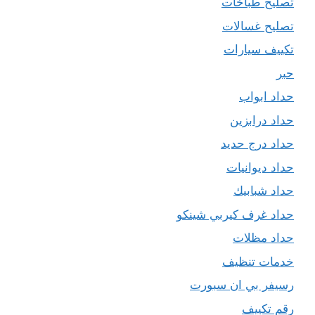
تصليح طباخات
تصليح غسالات
تكييف سيارات
حبر
حداد ابواب
حداد درابزين
حداد درج حديد
حداد ديوانيات
حداد شبابيك
حداد غرف كيربي شينكو
حداد مظلات
خدمات تنظيف
رسيفر بي ان سبورت
رقم تكييف