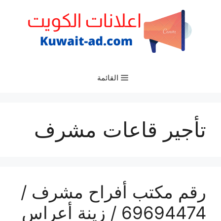
نتقل
لى
لمحتوى
القائمة
تأجير قاعات مشرف
رقم مكتب أفراح مشرف /
69694474 / زينة أعراس