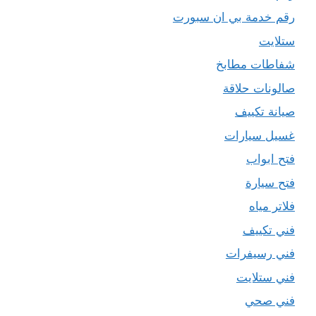
رقم خدمة بي ان سبورت
ستلايت
شفاطات مطابخ
صالونات حلاقة
صيانة تكييف
غسيل سيارات
فتح ابواب
فتح سيارة
فلاتر مياه
فني تكييف
فني رسيفرات
فني ستلايت
فني صحي