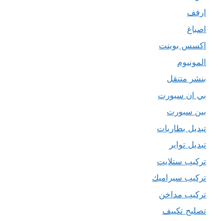
ارفف
اصباغ
اكسس بوينت
المونيوم
بنشر متنقل
بي ان سبورت
بين سبورت
تبديل بطاريات
تبديل تواير
تركيب ستلايت
تركيب سيراميك
تركيب مداخن
تصليح تكييف