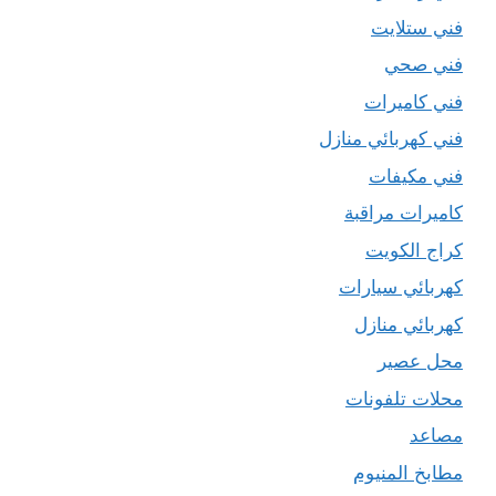
فني ستلايت
فني صحي
فني كاميرات
فني كهربائي منازل
فني مكيفات
كاميرات مراقبة
كراج الكويت
كهربائي سيارات
كهربائي منازل
محل عصير
محلات تلفونات
مصاعد
مطابخ المنيوم