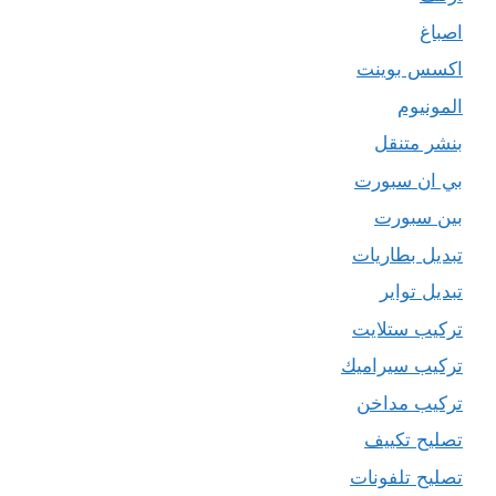
اصباغ
اكسس بوينت
المونيوم
بنشر متنقل
بي ان سبورت
بين سبورت
تبديل بطاريات
تبديل تواير
تركيب ستلايت
تركيب سيراميك
تركيب مداخن
تصليح تكييف
تصليح تلفونات