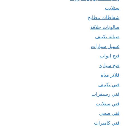
ستلايت
شفاطات مطابخ
صالونات حلاقة
صيانة تكييف
غسيل سيارات
فتح ابواب
فتح سيارة
فلاتر مياه
فني تكييف
فني رسيفرات
فني ستلايت
فني صحي
فني كاميرات