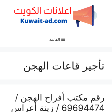
نتقل
لى
لمحتوى
القائمة
تأجير قاعات الهجن
رقم مكتب أفراح الهجن /
69694474 / زينة أعراس