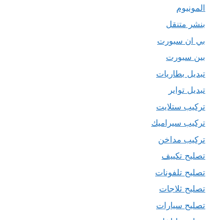
المونيوم
بنشر متنقل
بي ان سبورت
بين سبورت
تبديل بطاريات
تبديل تواير
تركيب ستلايت
تركيب سيراميك
تركيب مداخن
تصليح تكييف
تصليح تلفونات
تصليح ثلاجات
تصليح سيارات