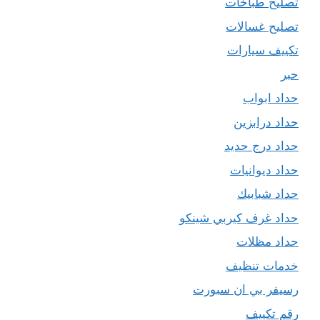
تصليح طباخات
تصليح غسالات
تكييف سيارات
حبر
حداد ابواب
حداد درابزين
حداد درج حديد
حداد ديوانيات
حداد شبابيك
حداد غرف كيربي شينكو
حداد مظلات
خدمات تنظيف
رسيفر بي ان سبورت
رقم تكييف