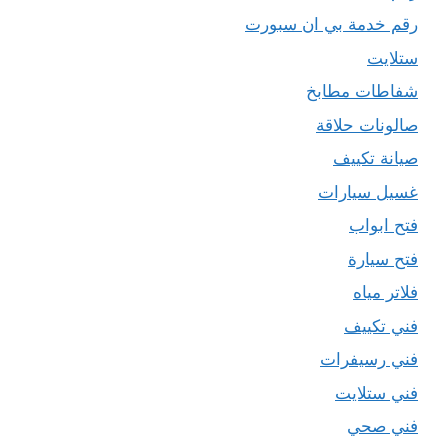
رقم خدمة بي ان سبورت
ستلايت
شفاطات مطابخ
صالونات حلاقة
صيانة تكييف
غسيل سيارات
فتح ابواب
فتح سيارة
فلاتر مياه
فني تكييف
فني رسيفرات
فني ستلايت
فني صحي