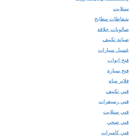
ستلايت
شفاطات مطابخ
صالونات حلاقة
صيانة تكييف
غسيل سيارات
فتح ابواب
فتح سيارة
فلاتر مياه
فني تكييف
فني رسيفرات
فني ستلايت
فني صحي
فني كاميرات