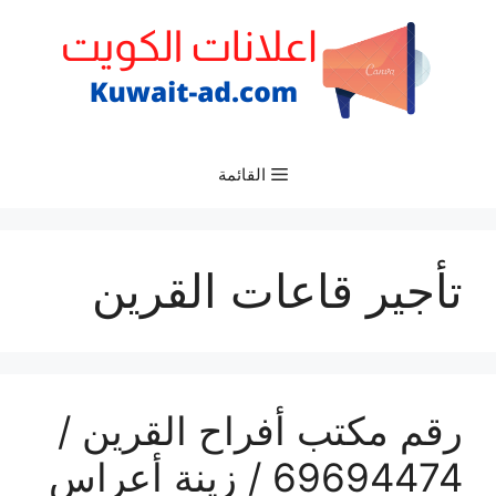
نتقل
لى
لمحتوى
القائمة
تأجير قاعات القرين
رقم مكتب أفراح القرين /
69694474 / زينة أعراس