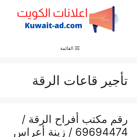
نتقل
لى
لمحتوى
القائمة
تأجير قاعات الرقة
رقم مكتب أفراح الرقة /
69694474 / زينة أعراس