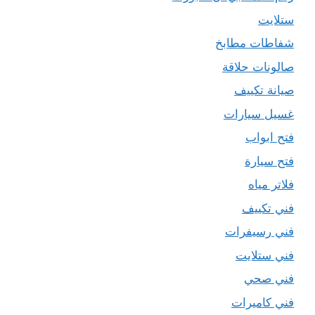
ستلايت
شفاطات مطابخ
صالونات حلاقة
صيانة تكييف
غسيل سيارات
فتح ابواب
فتح سيارة
فلاتر مياه
فني تكييف
فني رسيفرات
فني ستلايت
فني صحي
فني كاميرات