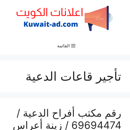
نتقل
لى
لمحتوى
القائمة
تأجير قاعات الدعية
رقم مكتب أفراح الدعية /
69694474 / زينة أعراس