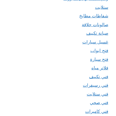
ستلايت
شفاطات مطابخ
صالونات حلاقة
صيانة تكييف
غسيل سيارات
فتح ابواب
فتح سيارة
فلاتر مياه
فني تكييف
فني رسيفرات
فني ستلايت
فني صحي
فني كاميرات