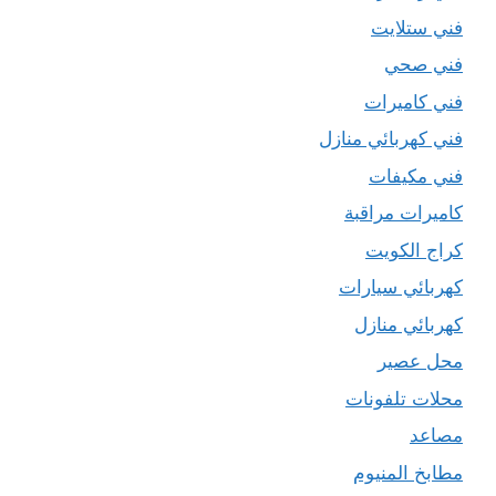
فني ستلايت
فني صحي
فني كاميرات
فني كهربائي منازل
فني مكيفات
كاميرات مراقبة
كراج الكويت
كهربائي سيارات
كهربائي منازل
محل عصير
محلات تلفونات
مصاعد
مطابخ المنيوم