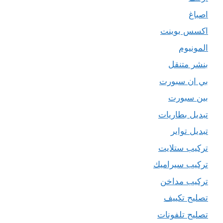
اصباغ
اكسس بوينت
المونيوم
بنشر متنقل
بي ان سبورت
بين سبورت
تبديل بطاريات
تبديل تواير
تركيب ستلايت
تركيب سيراميك
تركيب مداخن
تصليح تكييف
تصليح تلفونات