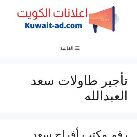
نتقل
لى
لمحتوى
القائمة
تأجير طاولات سعد
العبدالله
رقم مكتب أفراح سعد