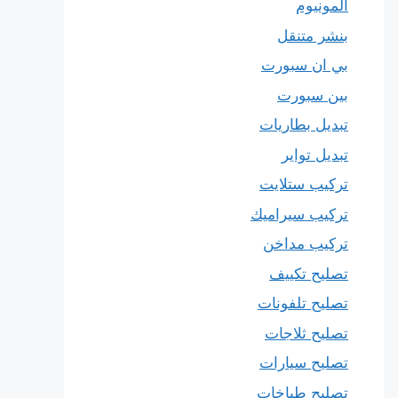
المونيوم
بنشر متنقل
بي ان سبورت
بين سبورت
تبديل بطاريات
تبديل تواير
تركيب ستلايت
تركيب سيراميك
تركيب مداخن
تصليح تكييف
تصليح تلفونات
تصليح ثلاجات
تصليح سيارات
تصليح طباخات