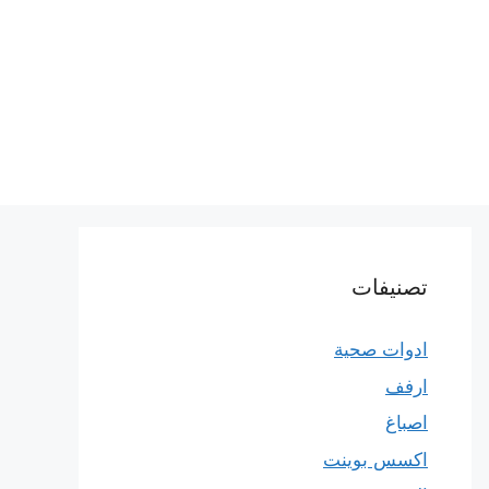
تصنيفات
ادوات صحية
ارفف
اصباغ
اكسس بوينت