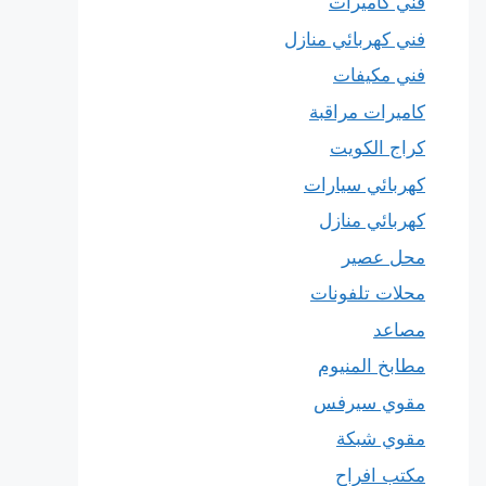
فني كاميرات
فني كهربائي منازل
فني مكيفات
كاميرات مراقبة
كراج الكويت
كهربائي سيارات
كهربائي منازل
محل عصير
محلات تلفونات
مصاعد
مطابخ المنيوم
مقوي سيرفس
مقوي شبكة
مكتب افراح