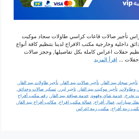
 اعراس تأجير صالات قاعات كراسي طاولات سجاد موكيت
داخلية وخارجية مكتب الافراح لدينا بتنظيم كافة أنواع
تنظيم حفلات اعراس كاملة بكل تفاصيلها, وحجز صالات
 وحفلات …
اقرأ المزيد
تأجير سجاد بنيد القار
,
تأجير صالات بنيد القار
,
تأجير طاولات بنيد القار
,
 وطاولات
,
تأجير موكيت بنيد القار
,
تاجير ليزر
,
تسكير صالات وحدائق
,
ت تخرج
,
خدمة شاي وقهوه
,
خدمة ضيافة بنيد القار
,
رقم مكتب أفراح
ك سيارات
,
عمال أفراح
,
عمالة مكتب افراح
,
مكاتب أفراح بنيد القار
,
تب زينة أفراح
,
مكتب زينة اعراس