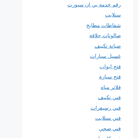
رقم خدمة بي ان سبورت
ستلايت
شفاطات مطابخ
صالونات حلاقة
صيانة تكييف
غسيل سيارات
فتح ابواب
فتح سيارة
فلاتر مياه
فني تكييف
فني رسيفرات
فني ستلايت
فني صحي