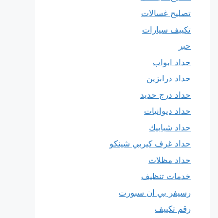
تصليح غسالات
تكييف سيارات
حبر
حداد ابواب
حداد درابزين
حداد درج حديد
حداد ديوانيات
حداد شبابيك
حداد غرف كيربي شينكو
حداد مظلات
خدمات تنظيف
رسيفر بي ان سبورت
رقم تكييف