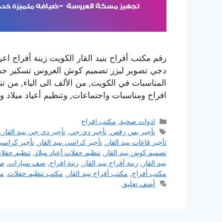
رقم مكتب أفراح بنيد القار الكويت زينة أفراح
دجي تصوير ليزر تصميم كوش العروس تسكير حدائق 
المناسبات في الكويت, من الألف الى الياء, من 
افراح ومناسبات واجتماعات, وتنظيم أعياد ميلاد
التصنيفات
ادوات صحية
,
مكتب افراح
الوسوم
تأجير بس رقص
,
تأجير دي جي
,
تأجير دي جي بنيد القار
,
تأجير قاعات بنيد القار
,
تأجير كراسي بنيد القار
,
تأجير كراسي
تصميم كوش بنيد القار
,
تنظيم حفلات أعياد ميلاد
,
تنظيم حفلا
بنيد القار
,
زينة أفراح بنيد القار
,
زينة افراح
,
صف سيارات
,
صف
مكتب أفراح
,
مكتب أفراح بنيد القار
,
مكتب تنظيم حفلات
,
مك
أضف تعليق