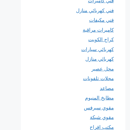
فني كاميرات
فني كهربائي منازل
فني مكيفات
كاميرات مراقبة
كراج الكويت
كهربائي سيارات
كهربائي منازل
محل عصير
محلات تلفونات
مصاعد
مطابخ المنيوم
مقوي سيرفس
مقوي شبكة
مكتب افراح