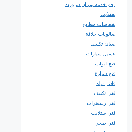
رقم خدمة بي ان سبورت
ستلايت
شفاطات مطابخ
صالونات حلاقة
صيانة تكييف
غسيل سيارات
فتح ابواب
فتح سيارة
فلاتر مياه
فني تكييف
فني رسيفرات
فني ستلايت
فني صحي