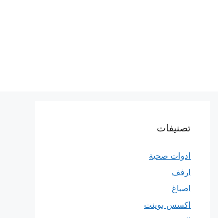
تصنيفات
ادوات صحية
ارفف
اصباغ
اكسس بوينت