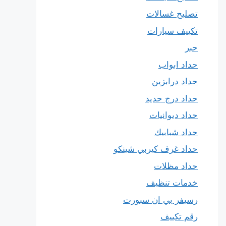
تصليح غسالات
تكييف سيارات
حبر
حداد ابواب
حداد درابزين
حداد درج حديد
حداد ديوانيات
حداد شبابيك
حداد غرف كيربي شينكو
حداد مظلات
خدمات تنظيف
رسيفر بي ان سبورت
رقم تكييف