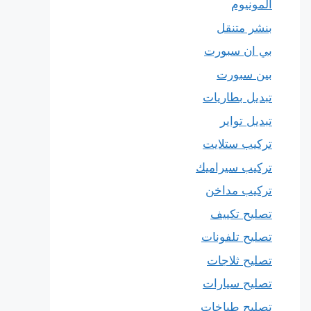
المونيوم
بنشر متنقل
بي ان سبورت
بين سبورت
تبديل بطاريات
تبديل تواير
تركيب ستلايت
تركيب سيراميك
تركيب مداخن
تصليح تكييف
تصليح تلفونات
تصليح ثلاجات
تصليح سيارات
تصليح طباخات